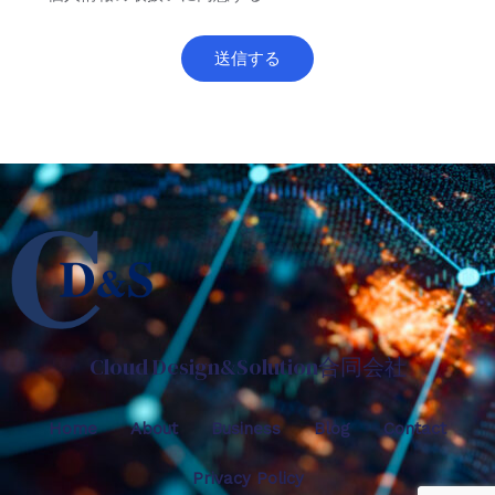
Cloud Design&Solution合同会社
Home
About
Business
Blog
Contact
Privacy Policy